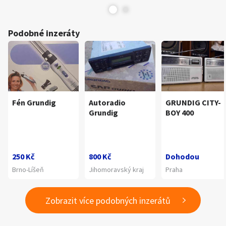
Podobné inzeráty
Fén Grundig
Autoradio
GRUNDIG CITY-
Grundig
BOY 400
250 Kč
800 Kč
Dohodou
Brno-Líšeň
Jihomoravský kraj
Praha
Zobrazit více podobných inzerátů