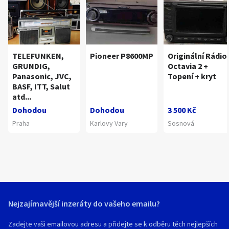
TELEFUNKEN,
Pioneer P8600MP
Originální Rádio
GRUNDIG,
Octavia 2 +
Panasonic, JVC,
Topení + kryt
BASF, ITT, Salut
atd...
Dohodou
Dohodou
3 500 Kč
Praha
Karlovy Vary
Sosnová
Nejzajímavější inzeráty do vašeho emailu?
Zadejte vaši emailovou adresu a přidejte se k odběru těch nejlepších