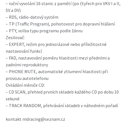
– ruční vyvolání 16 stanic z pamětí (po čtyřech pro VKV I a II,
SV a DV)
– RDS, rádio-datový systém
– TP (Traffic Program), pohotovost pro dopravní hlášení
– PTY, volba typu programu podle žánru
Zesilovač:
– EXPERT, režim pro jednorázové nebo příležitostné
nastavování funkcí
– FAD, nastavování poměru hlasitosti mezi předními a
zadními reproduktory
– PHONE MUTE, automatické ztlumení hlasitosti při
provozu autotelefonu
Ovládání měniče CD:
– CD SCAN, přehled prvních skladeb každého CD po dobu 10
sekund
– TRACK RANDOM, přehrávání skladeb v náhodném pořadí
kontakt mdracing@seznam.cz