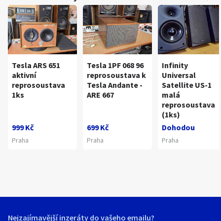
Tesla ARS 651
Tesla 1PF 068 96
Infinity
aktivní
reprosoustava k
Universal
reprosoustava
Tesla Andante -
Satellite US-1
1ks
ARE 667
malá
reprosoustava
(1ks)
999 Kč
699 Kč
Dohodou
Praha
Praha
Praha
Nejzajímavější inzeráty do vašeho emailu?