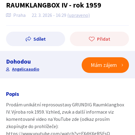
RAUMKLANGBOX IV - rok 1959
Praha
22. 3. 2026 - 16:29
(upraveno)
Sdílet
Přidat
Dohodou
Mám zájem
Angelicaaudio
Popis
Prodám unikátní reprosoustavy GRUNDIG Raumklangbox
IV. Výroba rok 1959. Vzhled, zvuk a další informace viz
komentované video na YouTube zde (odkaz prosím
zkopírujte do prohlížeče):
https://www.youtube.com/watch?v=FXdHXgRSFsQ