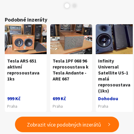
Podobné inzeráty
Tesla ARS 651
Tesla 1PF 068 96
Infinity
aktivní
reprosoustava k
Universal
reprosoustava
Tesla Andante -
Satellite US-1
1ks
ARE 667
malá
reprosoustava
(1ks)
999 Kč
699 Kč
Dohodou
Praha
Praha
Praha
Zobrazit více podobných inzerátů