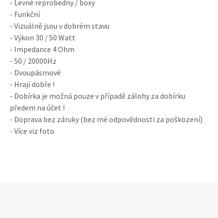
- Levné reprobedny / boxy
- Funkční
- Vizuálně jsou v dobrém stavu
- Výkon 30 / 50 Watt
- Impedance 4 Ohm
- 50 / 20000Hz
- Dvoupásmové
- Hrají dobře !
- Dobírka je možná pouze v případě zálohy za dobírku
předem na účet !
- Doprava bez záruky (bez mé odpovědnosti za poškození)
- Více viz foto