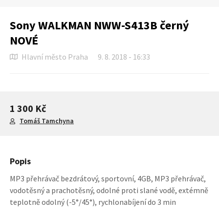
Sony WALKMAN NWW-S413B černý
NOVÉ
Hlavní město Praha
9. 8. 2018 - 16:33
1 300 Kč
Tomáš Tamchyna
Popis
MP3 přehrávač bezdrátový, sportovní, 4GB, MP3 přehrávač,
vodotěsný a prachotěsný, odolné proti slané vodě, extémně
teplotně odolný (-5°/45°), rychlonabíjení do 3 min