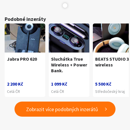
Podobné inzeráty
Jabra PRO 620
Sluchátka True
BEATS STUDIO 3
Wireless + Power
wireless
Bank.
2 200 Kč
1 099 Kč
5 500 Kč
Celá ČR
Celá ČR
Středočeský kraj
Zobrazit více podobných inzerátů