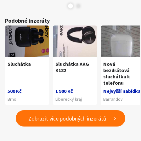
Podobné inzeráty
Sluchátka
Sluchátka AKG
Nová
K182
bezdrátová
sluchátka k
telefonu
500 Kč
1 900 Kč
Nejvyšší nabídka
Brno
Liberecký kraj
Barrandov
Zobrazit více podobných inzerátů