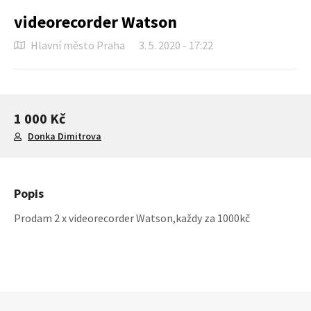
videorecorder Watson
Hlavní město Praha
3. 5. 2020 - 17:22
1 000 Kč
Donka Dimitrova
Popis
Prodam 2 x videorecorder Watson,každy za 1000kč