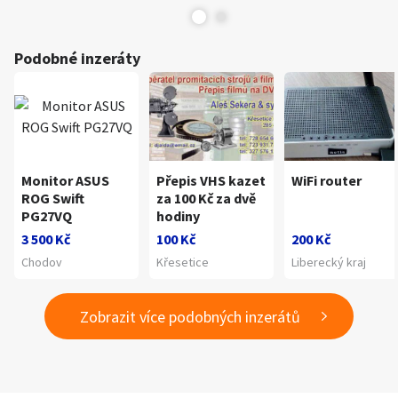
Podobné inzeráty
Monitor ASUS
Přepis VHS kazet
WiFi router
ROG Swift
za 100 Kč za dvě
PG27VQ
hodiny
3 500 Kč
100 Kč
200 Kč
Chodov
Křesetice
Liberecký kraj
Zobrazit více podobných inzerátů