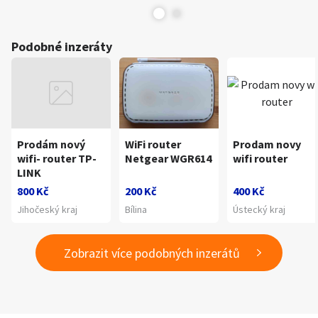
Podobné inzeráty
Prodám nový
WiFi router
Prodam novy
wifi- router TP-
Netgear WGR614
wifi router
LINK
800 Kč
200 Kč
400 Kč
Jihočeský kraj
Bílina
Ústecký kraj
Zobrazit více podobných inzerátů