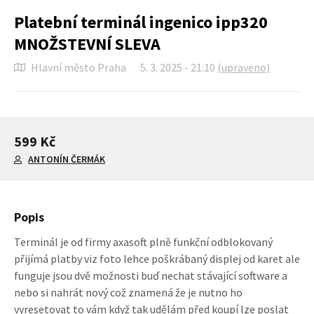
Platební terminál ingenico ipp320
MNOŽSTEVNÍ SLEVA
Hlavní město Praha
5. 3. 2025 - 21:10
(upraveno)
599 Kč
ANTONÍN ČERMÁK
Popis
Terminál je od firmy axasoft plně funkční odblokovaný
přijímá platby viz foto lehce poškrábaný displej od karet ale
funguje jsou dvě možnosti buď nechat stávající software a
nebo si nahrát nový což znamená že je nutno ho
vyresetovat to vám když tak udělám před koupí lze poslat