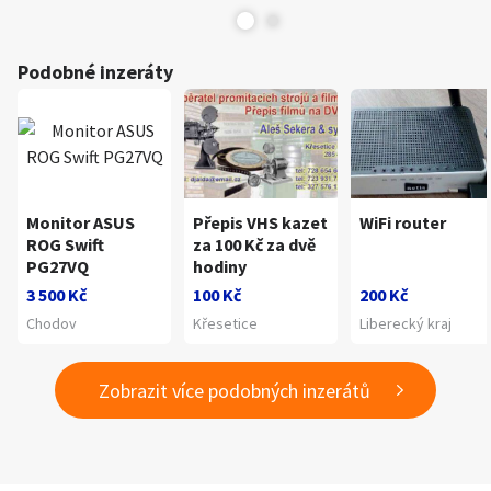
Podobné inzeráty
Monitor ASUS
Přepis VHS kazet
WiFi router
ROG Swift
za 100 Kč za dvě
PG27VQ
hodiny
3 500 Kč
100 Kč
200 Kč
Chodov
Křesetice
Liberecký kraj
Zobrazit více podobných inzerátů