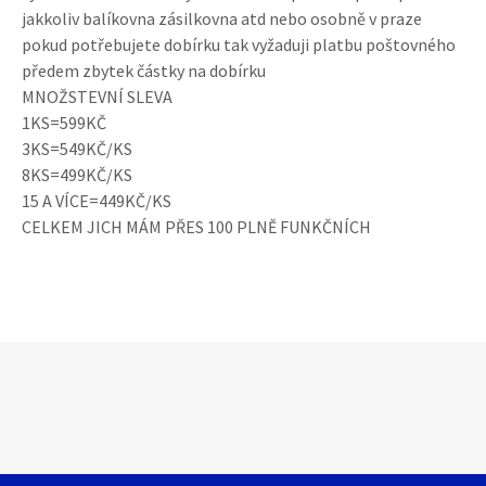
jakkoliv balíkovna zásilkovna atd nebo osobně v praze
pokud potřebujete dobírku tak vyžaduji platbu poštovného
předem zbytek částky na dobírku
MNOŽSTEVNÍ SLEVA
1KS=599KČ
3KS=549KČ/KS
8KS=499KČ/KS
15 A VÍCE=449KČ/KS
CELKEM JICH MÁM PŘES 100 PLNĚ FUNKČNÍCH