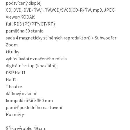
podsvícený displej
CD, DVD, DVD-RW/+RW,VCD/SVCD,CD-R/RW, mp3, JPEG
Viewer/KODAK
full RDS (PS/PTY/CT/RT)
paměť na 30 stanic
sada 4 magneticky stíněných reproduktorů + Subwoofer
Zoom
titulky
vyhledávání označeného místa
digitální vstup (koaxiální)
DSP Hall1
Hall2
Theatre
dálkový ovladač
kompaktní šíře 360 mm
paměť posledního nastavení
Rozměry
Šířka výrobku 49 cm