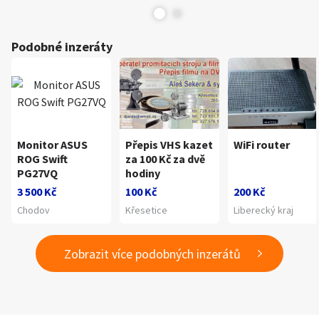
Podobné inzeráty
Monitor ASUS
Přepis VHS kazet
WiFi router
ROG Swift
za 100 Kč za dvě
PG27VQ
hodiny
3 500 Kč
100 Kč
200 Kč
Chodov
Křesetice
Liberecký kraj
Zobrazit více podobných inzerátů