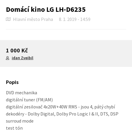
Domácí kino LG LH-D6235
Hlavní město Praha
8. 1. 2019 - 14:59
1 000 Kč
idan Zveibil
Popis
DVD mechanika
digitální tuner (FM/AM)
digitální zesilovač 4x20W+40W RMS - jsou 4, pátý chybí
dekodéry - Dolby Digital, Dolby Pro Logic I & II, DTS, DSP
surroud mode
test tón