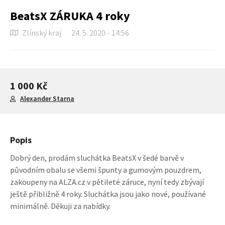
BeatsX ZÁRUKA 4 roky
Zlínský kraj
24. 5. 2020 - 14:56
1 000 Kč
Alexander Starna
Popis
Dobrý den, prodám sluchátka BeatsX v šedé barvě v
původním obalu se všemi špunty a gumovým pouzdrem,
zakoupeny na ALZA.cz v pětileté záruce, nyní tedy zbývají
ještě přibližně 4 roky. Sluchátka jsou jako nové, používané
minimálně. Děkuji za nabídky.