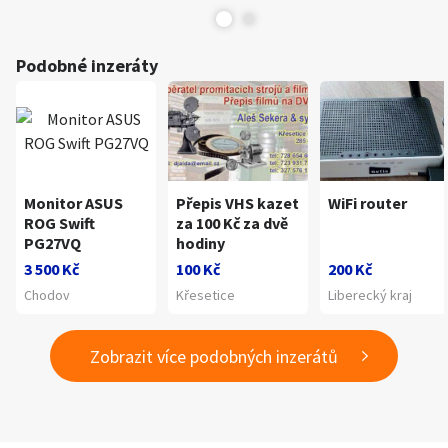
Podobné inzeráty
Monitor ASUS
Přepis VHS kazet
WiFi router
ROG Swift
za 100 Kč za dvě
PG27VQ
hodiny
3 500 Kč
100 Kč
200 Kč
Chodov
Křesetice
Liberecký kraj
Zobrazit více podobných inzerátů