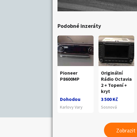
Podobné inzeráty
Pioneer
Originální
P8600MP
Rádio Octavia
2 + Topení +
kryt
Dohodou
3 500 Kč
Karlovy Vary
Sosnová
Zobrazit