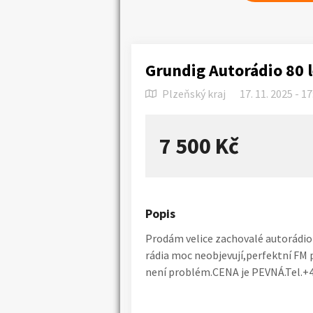
Grundig Autorádio 80 l
Plzeňský kraj
17. 11. 2025 - 17
7 500 Kč
Popis
Prodám velice zachovalé autorádio
rádia moc neobjevují,perfektní FM 
není problém.CENA je PEVNÁ.Tel.+4