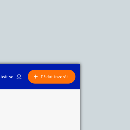
a
Zvířata
0
/
2000
Nahlásit
0
/
1000
lásit se
Přidat inzerát
obby
Sběratelství
ní
Ostatní