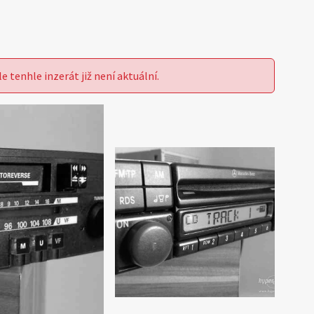
le tenhle inzerát již není aktuální.