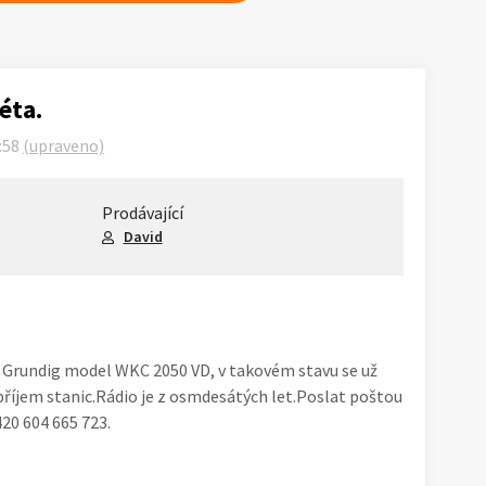
éta.
:58
(upraveno)
Prodávající
David
 Grundig model WKC 2050 VD, v takovém stavu se už
příjem stanic.Rádio je z osmdesátých let.Poslat poštou
20 604 665 723.