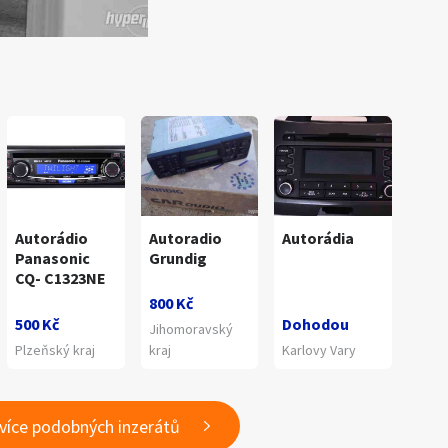
Autorádio
Autoradio
Autorádia
Panasonic
Grundig
CQ- C1323NE
800 Kč
500 Kč
Dohodou
Jihomoravský
Plzeňský kraj
kraj
Karlovy Vary
 více podobných inzerátů