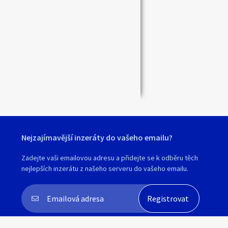
Zavřít
Nejzajímavější inzeráty do vašeho emailu?
Zadejte vaši emailovou adresu a přidejte se k odběru těch
nejlepších inzerátu z našeho serveru do vašeho emailu.