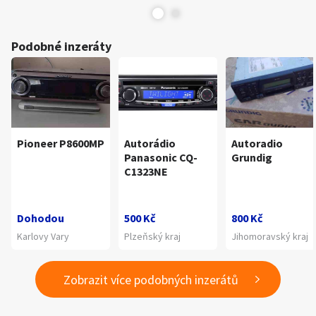
Podobné inzeráty
Pioneer P8600MP
Autorádio
Autoradio
Panasonic CQ-
Grundig
C1323NE
Dohodou
500 Kč
800 Kč
Karlovy Vary
Plzeňský kraj
Jihomoravský kraj
Zobrazit více podobných inzerátů