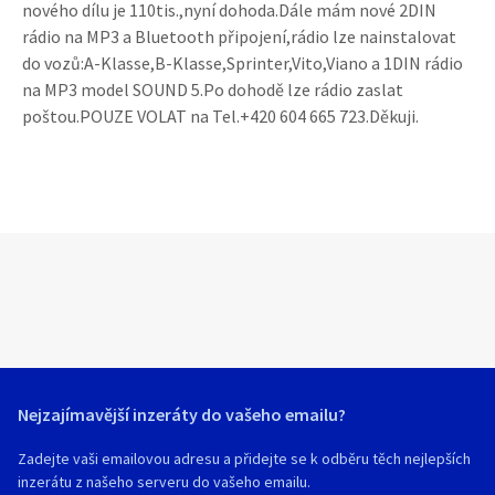
nového dílu je 110tis.,nyní dohoda.Dále mám nové 2DIN
rádio na MP3 a Bluetooth připojení,rádio lze nainstalovat
do vozů:A-Klasse,B-Klasse,Sprinter,Vito,Viano a 1DIN rádio
na MP3 model SOUND 5.Po dohodě lze rádio zaslat
poštou.POUZE VOLAT na Tel.+420 604 665 723.Děkuji.
Nejzajímavější inzeráty do vašeho emailu?
Zadejte vaši emailovou adresu a přidejte se k odběru těch nejlepších
inzerátu z našeho serveru do vašeho emailu.