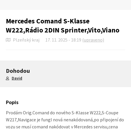
Mercedes Comand S-Klasse
W222,Rádio 2DIN Sprinter,Vito,Viano
Plzeňský kraj
17. 11. 2025 - 18:19
(upraveno)
Dohodou
David
Popis
Prodám Orig.Comand do nového S-Klasse W222,S-Coupe
W217,Navigace je fungl nová nenakódovaná,po připojení do
vozu se musí comand nakódovat v Mercedes servisu,cena