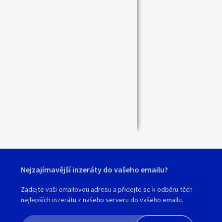
Zavřít
Nejzajímavější inzeráty do vašeho emailu?
Zadejte vaši emailovou adresu a přidejte se k odběru těch
nejlepších inzerátu z našeho serveru do vašeho emailu.