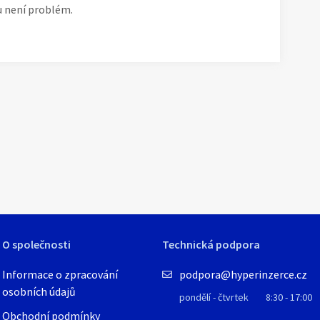
u není problém.
1
/
3
O společnosti
Technická podpora
Informace o zpracování
podpora@hyperinzerce.cz
osobních údajů
pondělí - čtvrtek
8:30 - 17:00
Obchodní podmínky