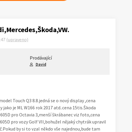
di,Mercedes,Škoda,VW.
:47
(upraveno)
Prodávající
David
model Touch Q3 8.8.jedná se o nový display ,cena
y jako je ML W166 rok 2017 atd..cena 15tis.Škoda
05D pro Octavia 3,menší škrábanec viz foto,cena
5D pro vozy Golf VII,bohužel nějaký chytrák upravil
č.Pokud by si to vzal někdo vše najednou,bude tam