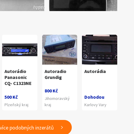
Autorádio
Autoradio
Autorádia
Panasonic
Grundig
CQ- C1323NE
800 Kč
500 Kč
Dohodou
Jihomoravský
Plzeňský kraj
kraj
Karlovy Vary
 více podobných inzerátů