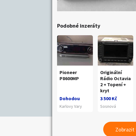
Podobné inzeráty
Pioneer
Originální
P8600MP
Rádio Octavia
2 + Topení +
kryt
Dohodou
3 500 Kč
Karlovy Vary
Sosnová
Zobrazit