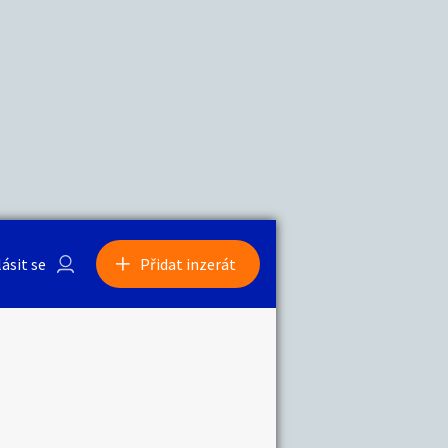
a
Zvířata
0
/
2000
Nahlásit
0
/
1000
lásit se
Přidat inzerát
obby
Sběratelství
ní
Ostatní