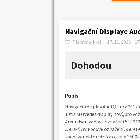
Navigační Displaye Au
Plzeňský kraj
17. 11. 2025 - 17
Dohodou
Popis
Navigační display Audi Q3 rok 2017 
10tis.Mercedes display nový,pro voz
Amundsen kódové označení 5E09196
3500kč.VW kódové označení 5G091960
zadní konektor viz foto,cena 3500k