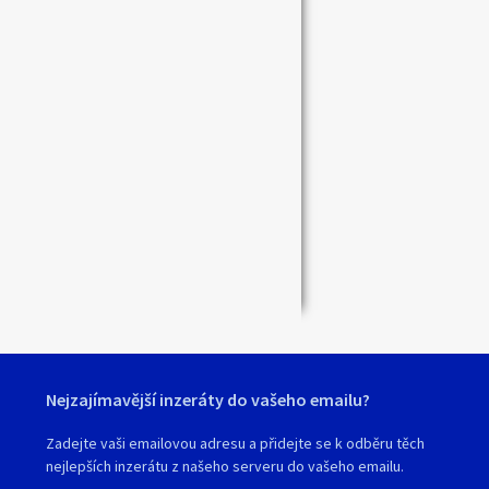
Zavřít
Nejzajímavější inzeráty do vašeho emailu?
Zadejte vaši emailovou adresu a přidejte se k odběru těch
nejlepších inzerátu z našeho serveru do vašeho emailu.