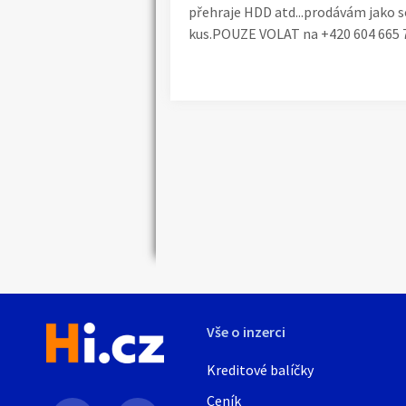
přehraje HDD atd...prodávám jako s
kus.POUZE VOLAT na +420 604 665 7
Náhledy
Vše o inzerci
Kreditové balíčky
Ceník