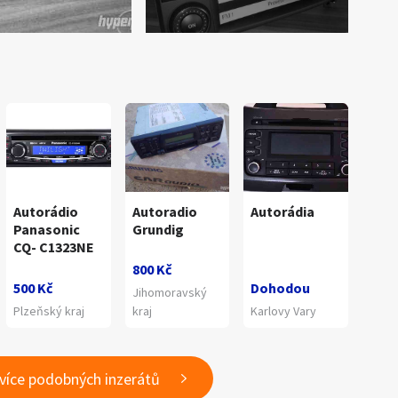
Autorádio
Autoradio
Autorádia
Panasonic
Grundig
CQ- C1323NE
800 Kč
500 Kč
Dohodou
Jihomoravský
Plzeňský kraj
kraj
Karlovy Vary
 více podobných inzerátů