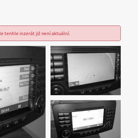
le tenhle inzerát již není aktuální.