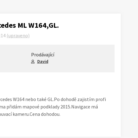
edes ML W164,GL.
:14
(upraveno)
Prodávající
David
cedes W164 nebo také GL.Po dohodě zajistím profi
rma přidám mapové podklady 2015.Navigace má
couvací kameru.Cena dohodou.