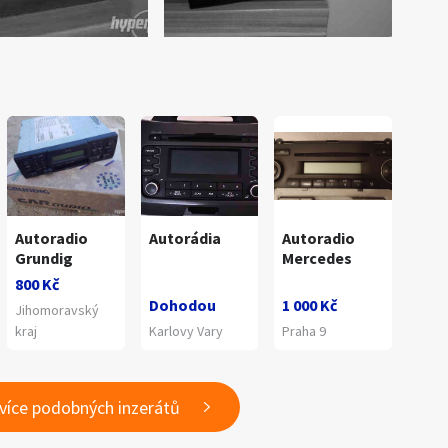
Autoradio
Autorádia
Autoradio
Grundig
Mercedes
800 Kč
Dohodou
1 000 Kč
Jihomoravský
kraj
Karlovy Vary
Praha 9
 více podobných inzerátů