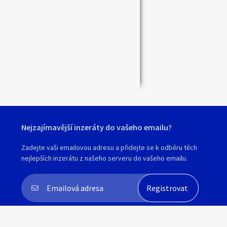
Zavřít
Nejzajímavější inzeráty do vašeho emailu?
Zadejte vaši emailovou adresu a přidejte se k odběru těch
nejlepších inzerátu z našeho serveru do vašeho emailu.
Souhlasím s
personalizací nabídek, zasíláním