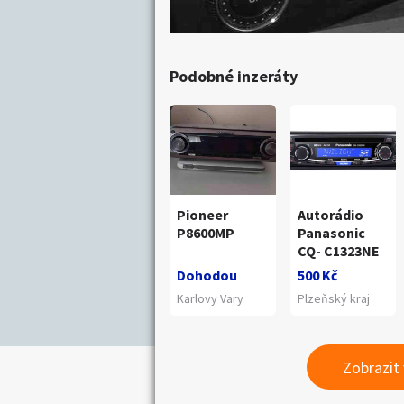
Podobné inzeráty
Pioneer
Autorádio
P8600MP
Panasonic
CQ- C1323NE
Dohodou
500 Kč
Karlovy Vary
Plzeňský kraj
Zobrazit