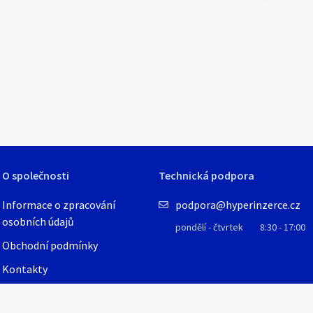
1
/
3
O společnosti
Technická podpora
Informace o zpracování
podpora@hyperinzerce.cz
osobních údajů
pondělí - čtvrtek
8:30 - 17:00
Obchodní podmínky
Kontakty