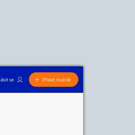
a
Zvířata
0
/
2000
Nahlásit
0
/
1000
lásit se
Přidat inzerát
obby
Sběratelství
ní
Ostatní