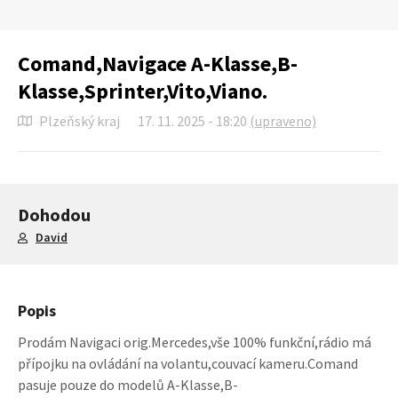
Comand,Navigace A-Klasse,B-
Klasse,Sprinter,Vito,Viano.
Plzeňský kraj
17. 11. 2025 - 18:20
(upraveno)
Dohodou
David
Popis
Prodám Navigaci orig.Mercedes,vše 100% funkční,rádio má
přípojku na ovládání na volantu,couvací kameru.Comand
pasuje pouze do modelů A-Klasse,B-