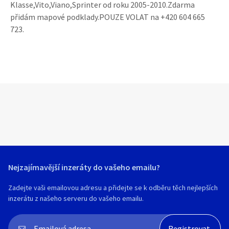
Klasse,Vito,Viano,Sprinter od roku 2005-2010.Zdarma
přidám mapové podklady.POUZE VOLAT na +420 604 665
723.
Nejzajímavější inzeráty do vašeho emailu?
Zadejte vaši emailovou adresu a přidejte se k odběru těch nejlepších
inzerátu z našeho serveru do vašeho emailu.