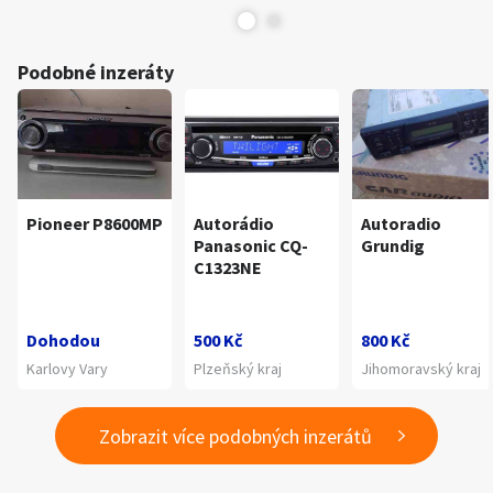
Podobné inzeráty
Pioneer P8600MP
Autorádio
Autoradio
Panasonic CQ-
Grundig
C1323NE
Dohodou
500 Kč
800 Kč
Karlovy Vary
Plzeňský kraj
Jihomoravský kraj
Zobrazit více podobných inzerátů