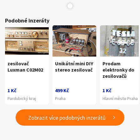
Podobné inzeráty
zesilovač
Unikátní mini DIY
Prodam
Luxman C02M02
stereo zesilovač
elektronky do
zesilovačů
1 Kč
499 Kč
1 Kč
Pardubický kraj
Praha
Hlavní město Praha
Zobrazit více podobných inzerátů