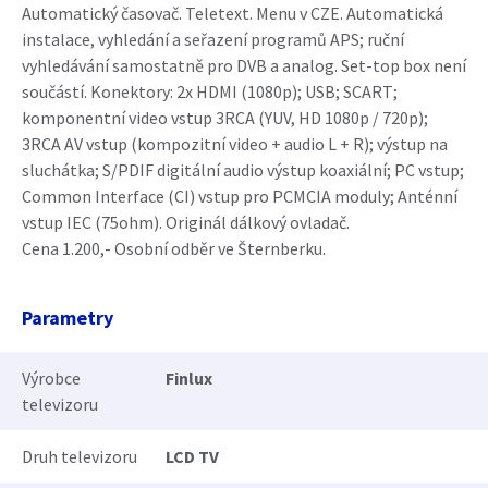
Automatický časovač. Teletext. Menu v CZE. Automatická
instalace, vyhledání a seřazení programů APS; ruční
vyhledávání samostatně pro DVB a analog. Set-top box není
součástí. Konektory: 2x HDMI (1080p); USB; SCART;
komponentní video vstup 3RCA (YUV, HD 1080p / 720p);
3RCA AV vstup (kompozitní video + audio L + R); výstup na
sluchátka; S/PDIF digitální audio výstup koaxiální; PC vstup;
Common Interface (CI) vstup pro PCMCIA moduly; Anténní
vstup IEC (75ohm). Originál dálkový ovladač.
Cena 1.200,- Osobní odběr ve Šternberku.
Parametry
Výrobce
Finlux
televizoru
Druh televizoru
LCD TV