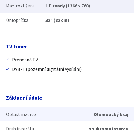
Max. rozlišení
HD ready (1366 x 768)
Úhlopříčka
32" (82 cm)
TV tuner
Přenosná TV
DVB-T (pozemní digitální vysílání)
Základní údaje
Oblast inzerce
Olomoucký kraj
Druh inzerátu
soukromá inzerce