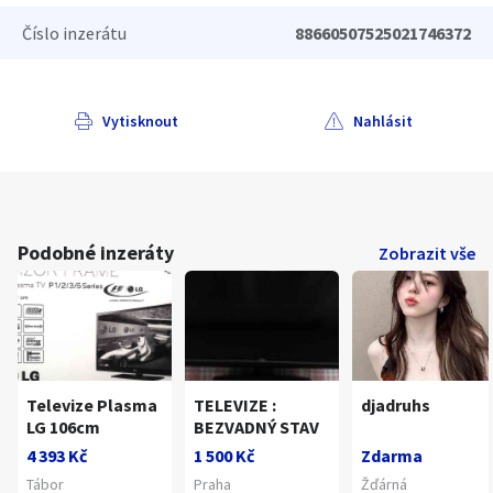
Číslo inzerátu
88660507525021746372
Vytisknout
Nahlásit
Podobné inzeráty
Zobrazit vše
Televize Plasma
TELEVIZE :
djadruhs
LG 106cm
BEZVADNÝ STAV
4 393 Kč
1 500 Kč
Zdarma
Tábor
Praha
Žďárná