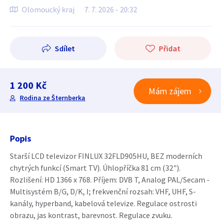
Olomoucký kraj
7. 7. 2026 - 20:32
Sdílet
Přidat
1 200 Kč
Mám zájem
Rodina ze Šternberka
Popis
Starší LCD televizor FINLUX 32FLD905HU, BEZ moderních
chytrých funkcí (Smart TV). Úhlopříčka 81 cm (32").
Rozlišení: HD 1366 x 768. Příjem: DVB T, Analog PAL/Secam -
Multisystém B/G, D/K, I; frekvenční rozsah: VHF, UHF, S-
kanály, hyperband, kabelová televize. Regulace ostrosti
obrazu, jas kontrast, barevnost. Regulace zvuku.