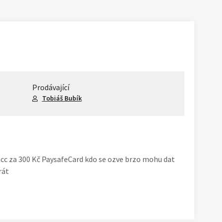
Prodávající
Tobiáš Bubík
1
/
4
cc za 300 Kč PaysafeCard kdo se ozve brzo mohu dat
rát