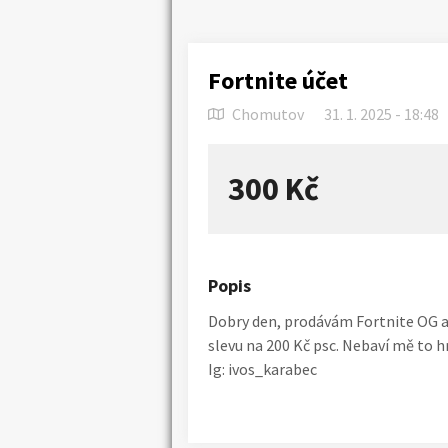
Fortnite účet
Chomutov
31. 1. 2025 - 18:48
300 Kč
Popis
Náhledy
Dobry den, prodávám Fortnite OG a
slevu na 200 Kč psc. Nebaví mě to h
Ig: ivos_karabec