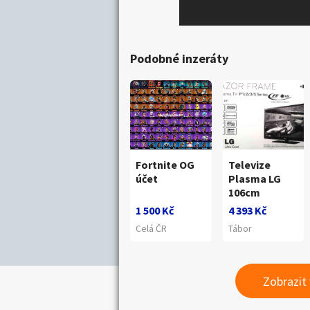
Podobné inzeráty
Fortnite OG
Televize
účet
Plasma LG
106cm
1 500 Kč
4 393 Kč
Celá ČR
Tábor
Zobrazit