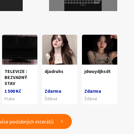
TELEVIZE :
djadruhs
jdwuydjhsdt
BEZVADNÝ
STAV
1 500 Kč
Zdarma
Zdarma
Praha
Žďárná
Žďárná
 více podobných inzerátů