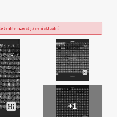
le tenhle inzerát již není aktuální.
+1