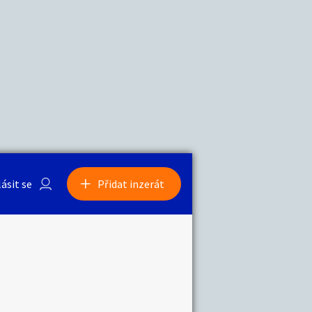
a
Zvířata
0
/
2000
Nahlásit
0
/
1000
lásit se
Přidat inzerát
obby
Sběratelství
ní
Ostatní