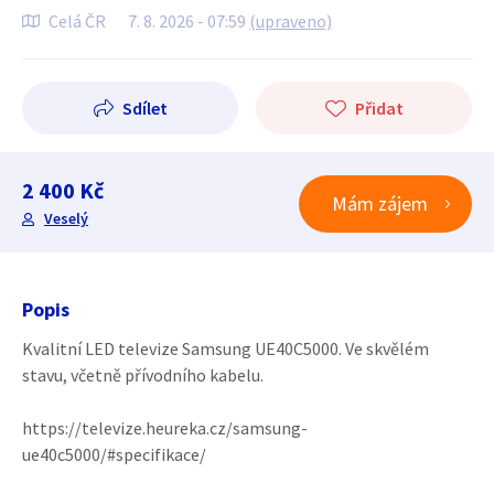
Celá ČR
7. 8. 2026 - 07:59
(upraveno)
Sdílet
Přidat
2 400 Kč
Mám zájem
Veselý
Popis
Kvalitní LED televize Samsung UE40C5000. Ve skvělém
stavu, včetně přívodního kabelu.
https://televize.heureka.cz/samsung-
ue40c5000/#specifikace/