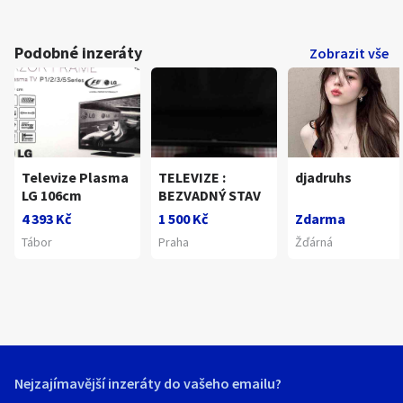
Podobné inzeráty
Zobrazit vše
Televize Plasma
TELEVIZE :
djadruhs
LG 106cm
BEZVADNÝ STAV
4 393 Kč
1 500 Kč
Zdarma
Tábor
Praha
Žďárná
Nejzajímavější inzeráty do vašeho emailu?