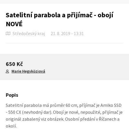
Satelitní parabola a přijímač - obojí
NOVÉ
Středočeský kraj
21. 8. 2019 - 13:31
650 Kč
Marie Hegyköziová
Popis
Satelitní parabola má průměr 60 cm, příjímač je Amiko SSD
- 550 CX (nevhodný dar). Obojí je nové, nepoužité, přijímač je
originál zabalený viz obrázek. Osobní předání v Říčanech a
okolí.