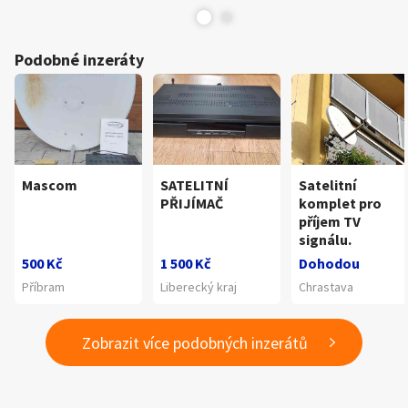
Podobné inzeráty
Mascom
SATELITNÍ
Satelitní
PŘIJÍMAČ
komplet pro
příjem TV
signálu.
500 Kč
1 500 Kč
Dohodou
Příbram
Liberecký kraj
Chrastava
Zobrazit více podobných inzerátů