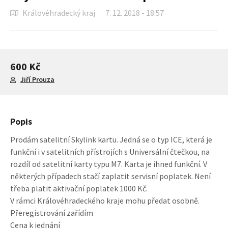
Královéhradecký kraj
7. 12. 2018 - 18:57
600 Kč
Jiří Prouza
Popis
Prodám satelitní Skylink kartu. Jedná se o typ ICE, která je
funkční i v satelitních přístrojích s Universální čtečkou, na
rozdíl od satelitní karty typu M7. Karta je ihned funkční. V
některých případech stačí zaplatit servisní poplatek. Není
třeba platit aktivační poplatek 1000 Kč.
V rámci Královéhradeckého kraje mohu předat osobně.
Přeregistrování zařídím
Cena k jednání