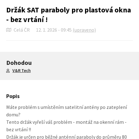
Držák SAT paraboly pro plastová okna
- bez vrtání !
Celá ČR
12. 1. 2026 - 09:45
(upraveno)
Dohodou
V&R Tech
Popis
Máte problém s umístěním satelitní antény po zateplení
domu?
Tento držák vyřeší váš problém - montáž na okenní rám -
bez vrtání !!
Držák je určen pro běžné anténní paraboly do průměru 80