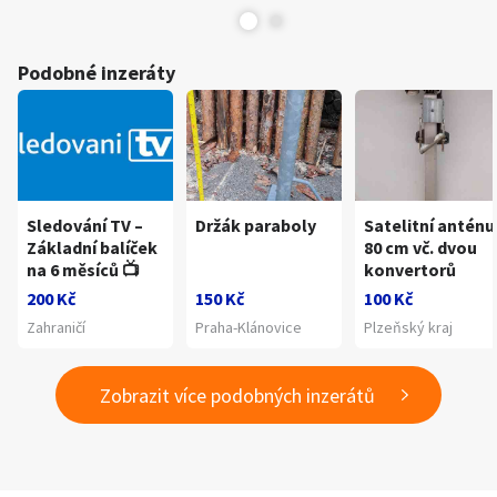
Podobné inzeráty
Sledování TV –
Držák paraboly
Satelitní anténu
Základní balíček
80 cm vč. dvou
na 6 měsíců 📺
konvertorů
200 Kč
150 Kč
100 Kč
Zahraničí
Praha-Klánovice
Plzeňský kraj
Zobrazit více podobných inzerátů