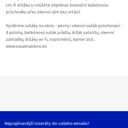
cm. K držáku si můžete objednat koaxiální kabelovou
průchodku přes okenní rám bez vrtání..
Vyrábíme sušáky na okno - pevný i okenní sušák polohovací -
4 polohy, balkónový sušák prádla, držák satelitu, okenní
zahrádky, držáky wi-fi, teploměrů, kamer atd...
www.susaknaokno.eu
Nejzajímavější inzeráty do vašeho emailu?