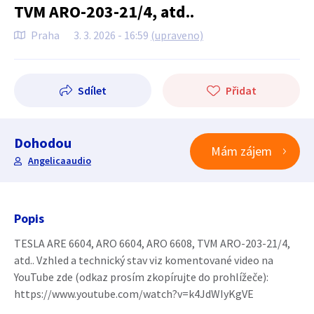
TVM ARO-203-21/4, atd..
Praha
3. 3. 2026 - 16:59
(upraveno)
Sdílet
Přidat
Dohodou
Mám zájem
Angelicaaudio
Popis
TESLA ARE 6604, ARO 6604, ARO 6608, TVM ARO-203-21/4,
atd.. Vzhled a technický stav viz komentované video na
YouTube zde (odkaz prosím zkopírujte do prohlížeče):
https://www.youtube.com/watch?v=k4JdWIyKgVE