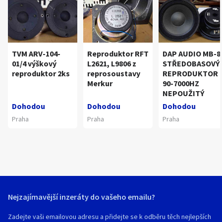
TVM ARV-104-
Reproduktor RFT
DAP AUDIO MB-8
01/4 výškový
L2621, L9806 z
STŘEDOBASOVÝ
reproduktor 2ks
reprosoustavy
REPRODUKTOR
Merkur
90-7000HZ
NEPOUŽITÝ
Dohodou
Dohodou
Dohodou
Praha
Praha
Praha
Nejzajímavější inzeráty do vašeho emailu?
Zadejte vaši emailovou adresu a přidejte se k odběru těch nejlepších