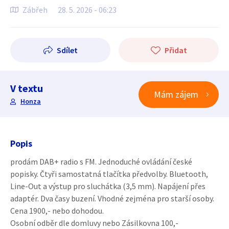
Zábřeh
28. 5. 2026 - 06:23
Sdílet
Přidat
V textu
Mám zájem
Honza
Popis
prodám DAB+ radio s FM. Jednoduché ovládání české
popisky. Čtyři samostatná tlačítka předvolby. Bluetooth,
Line-Out a výstup pro sluchátka (3,5 mm). Napájení přes
adaptér. Dva časy buzení. Vhodné zejména pro starší osoby.
Cena 1900,- nebo dohodou.
Osobní odběr dle domluvy nebo Zásilkovna 100,-