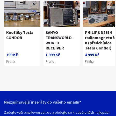
Knoflíky Tesla
SANYO
PHILIPS D8614
CONDOR
TRANSWORLD -
radiomagnetof
WORLD
n (předchůdce
RECEIVER
Tesla Condor)
199 Kč
1 999 Kč
4 999 Kč
Praha
Praha
Praha
Nejzajímavější inzeráty do vašeho emailu?
Zadejte vaši emailovou adresu a přidejte se k odběru těch nejlepších