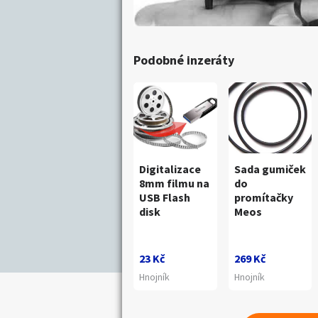
Podobné inzeráty
Digitalizace
Sada gumiček
8mm filmu na
do
USB Flash
promítačky
disk
Meos
23 Kč
269 Kč
Hnojník
Hnojník