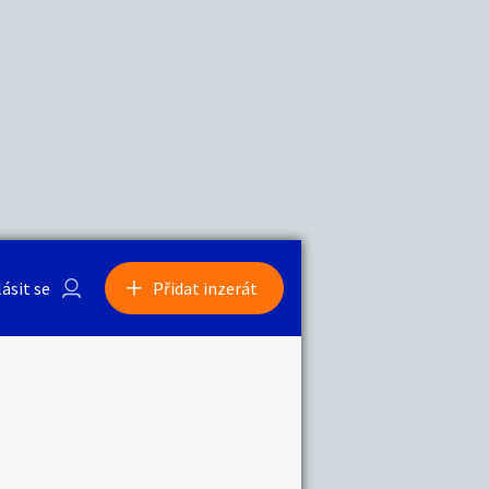
a
Zvířata
0
/
2000
Nahlásit
0
/
1000
lásit se
Přidat inzerát
obby
Sběratelství
ní
Ostatní