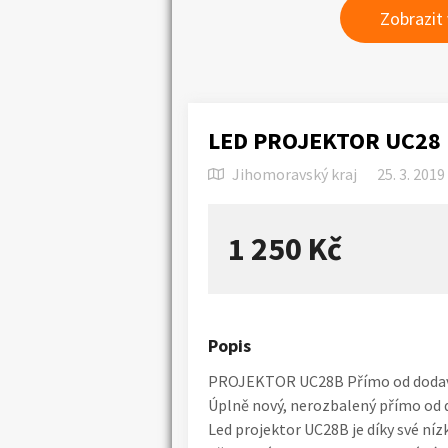
Zobrazit
LED PROJEKTOR UC28 
Jihomoravský kraj
25. 3. 2019
1 250 Kč
Popis
PROJEKTOR UC28B Přímo od dodava
Úplně nový, nerozbalený přímo od d
Led projektor UC28B je díky své 