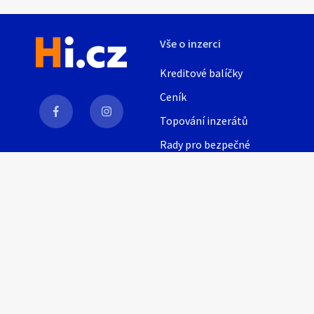
Vše o inzerci
Kreditové balíčky
Ceník
Topování inzerátů
Rady pro bezpečné
obchodování
AI
Nápověda
Provozní podmínky
Pravidla inzerce
Nastavení soukromí
© 2021, Inzeris s.r.o.