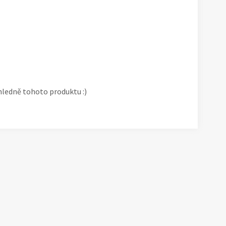
hledně tohoto produktu :)
1
/
7