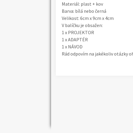
Materiál: plast + kov
Barva: bílá nebo černá
Velikost: 6cm x 9cm x 4cm
V balíčku je obsažen:
1 x PROJEKTOR
1 x ADAPTÉR
1 x NÁVOD
Rád odpovím na jakékoliv otázky o
Náhledy