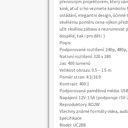
přenosným projektorem, který vám 
kině, ať už si ho vezmete kamkoliv.
ovládání, elegantní design, účinné
skvělému poměru cena-výkon předst
užít skvělou zábavu a nezruinovat 
dospělé, tak i pro děti :)
Popis:
Podporované rozlišení: 240p, 480p,
Nativní rozlišení: 320 x 180
Jas: 400 lumenů
Velikost obrazu: 0.5 – 1.5 m
Poměr stran: 4:3/16:9
Kontrast: 400:1
Podporovaná paměťová média: US
Napájení: 12V-1.5A (podporuje i 5V-
Reproduktory: 8Ω2W
Všechny známé formáty videa, audia
Specifikace:
Model: UC28B