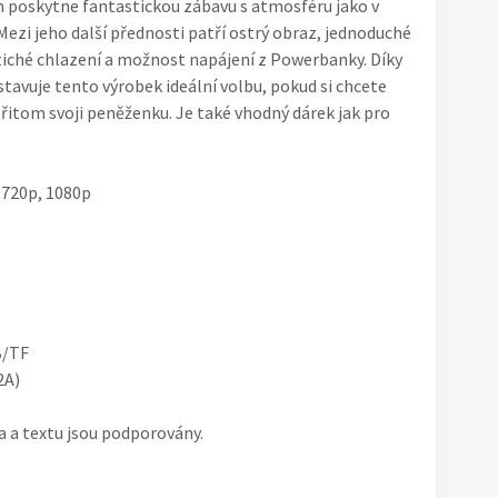
poskytne fantastickou zábavu s atmosféru jako v
 Mezi jeho další přednosti patří ostrý obraz, jednoduché
 tiché chlazení a možnost napájení z Powerbanky. Díky
avuje tento výrobek ideální volbu, pokud si chcete
přitom svoji peněženku. Je také vhodný dárek jak pro
 720p, 1080p
B/TF
2A)
 a textu jsou podporovány.