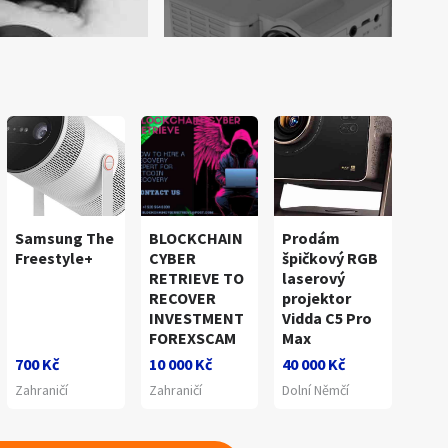
Samsung The
BLOCKCHAIN
Prodám
Freestyle+
CYBER
špičkový RGB
RETRIEVE TO
laserový
RECOVER
projektor
INVESTMENT
Vidda C5 Pro
FOREXSCAM
Max
700 Kč
10 000 Kč
40 000 Kč
Zahraničí
Zahraničí
Dolní Němčí