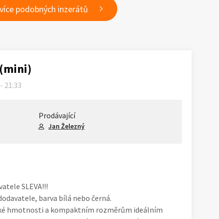
 více podobných inzerátů
(mini)
 - 21:33
Prodávající
Jan Železný
tele SLEVA!!!
odavatele, barva bílá nebo černá.
nízké hmotnosti a kompaktním rozměrům ideálním