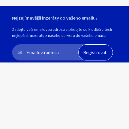
Nejzajímavější inzeráty do vašeho emailu?
Zadejte vaši emailovou adresu a přidejte se k odběru těch
nejlepších inzerátu z našeho serveru do vašeho emailu.
Souhlasím s
personalizací nabídek, zasíláním
marketingových materiálů a upozornění
.