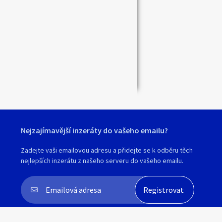
Zavřít
Nejzajímavější inzeráty do vašeho emailu?
Zadejte vaši emailovou adresu a přidejte se k odběru těch
nejlepších inzerátu z našeho serveru do vašeho emailu.
Souhlasím s
personalizací nabídek, zasíláním