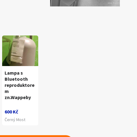
Lampa s
Bluetooth
reproduktore
m
zn.Wappeby
600 Kč
Černý Most