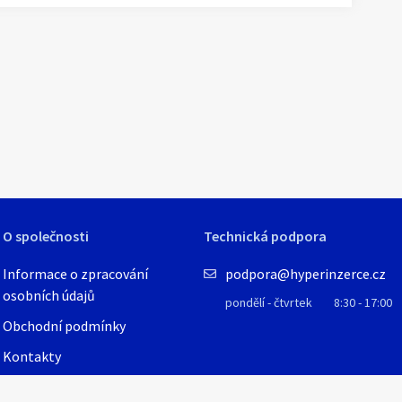
1
/
3
O společnosti
Technická podpora
Informace o zpracování
podpora@hyperinzerce.cz
osobních údajů
pondělí - čtvrtek
8:30 - 17:00
Obchodní podmínky
Kontakty