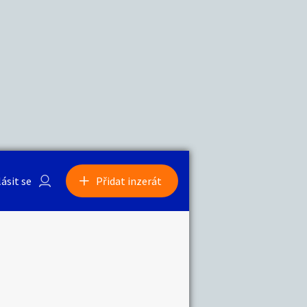
a
Zvířata
0
/
2000
Nahlásit
0
/
1000
lásit se
Přidat inzerát
obby
Sběratelství
ní
Ostatní