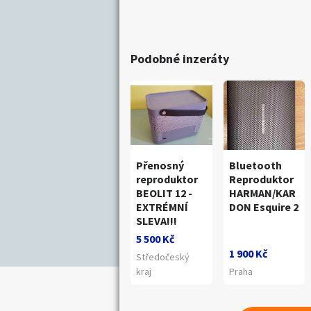
Podobné inzeráty
Přenosný
Bluetooth
reproduktor
Reproduktor
BEOLIT 12 -
HARMAN/KAR
EXTRÉMNÍ
DON Esquire 2
SLEVA!!!
5 500 Kč
1 900 Kč
Středočeský
kraj
Praha