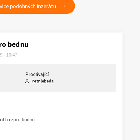
 více podobných inzerátů
ro bednu
19 - 10:47
Prodávající
Petr lebeda
oth repro budnu