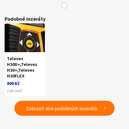
Podobné inzeráty
Televes
H30D+,Televes
H30+,Televes
H30FLEX
800 Kč
Zahraničí
Zobrazit více podobných inzerátů