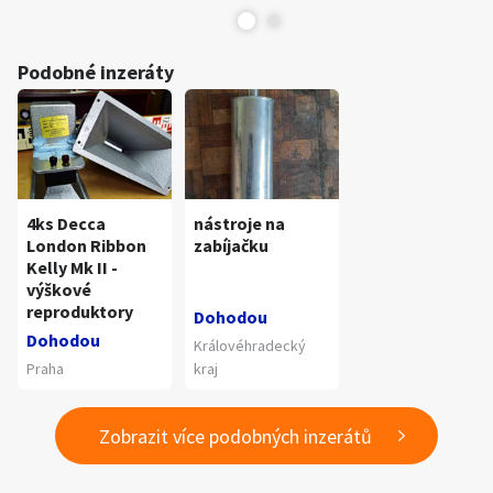
Podobné inzeráty
4ks Decca
nástroje na
London Ribbon
zabíjačku
Kelly Mk II -
výškové
reproduktory
Dohodou
Dohodou
Královéhradecký
Praha
kraj
Zobrazit více podobných inzerátů