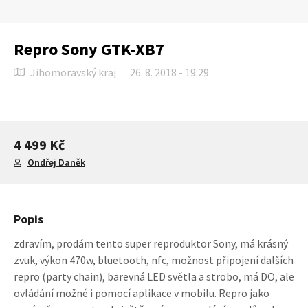
Repro Sony GTK-XB7
Jihomoravský kraj
26. 8. 2018 - 19:29
4 499 Kč
Ondřej Daněk
Popis
zdravím, prodám tento super reproduktor Sony, má krásný
zvuk, výkon 470w, bluetooth, nfc, možnost připojení dalších
repro (party chain), barevná LED světla a strobo, má DO, ale
ovládání možné i pomocí aplikace v mobilu. Repro jako