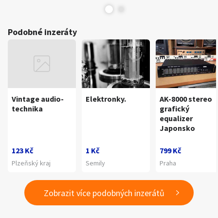
Podobné inzeráty
Vintage audio-
Elektronky.
AK-8000 stereo
technika
grafický
equalizer
Japonsko
123 Kč
1 Kč
799 Kč
Plzeňský kraj
Semily
Praha
Zobrazit více podobných inzerátů