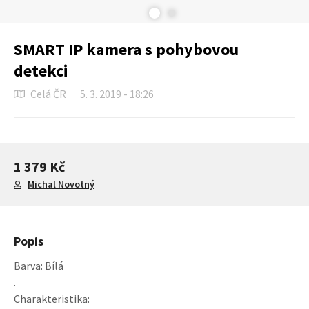
SMART IP kamera s pohybovou
detekci
Celá ČR
5. 3. 2019 - 18:26
1 379 Kč
Michal Novotný
Popis
Barva: Bílá
.
Charakteristika: