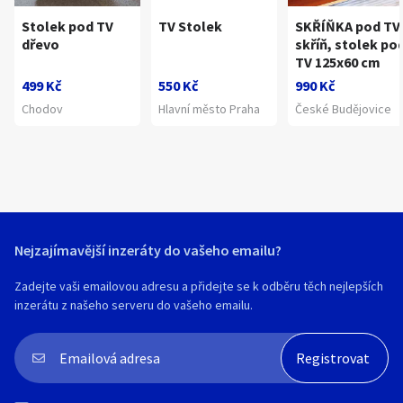
Stolek pod TV
TV Stolek
SKŘÍŇKA pod TV
dřevo
skříň, stolek po
TV 125x60 cm
499 Kč
550 Kč
990 Kč
Chodov
Hlavní město Praha
České Budějovice
Nejzajímavější inzeráty do vašeho emailu?
Zadejte vaši emailovou adresu a přidejte se k odběru těch nejlepších
inzerátu z našeho serveru do vašeho emailu.