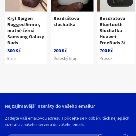
Kryt Spigen
Bezdrátova
Bezdratova
Rugged Armor,
sluchatka
Bluetooth
matně černá -
Sluchatka
Samsung Galaxy
Huawei
Buds
FreeBuds 3i
300 Kč
200 Kč
700 Kč
Brno
Ústecký kraj
Prosek
Nejzajímavější inzeráty do vašeho emailu?
Zadejte vaši emailovou adresu a přidejte se k odběru těch nejlepších
inzerátu z našeho serveru do vašeho emailu.