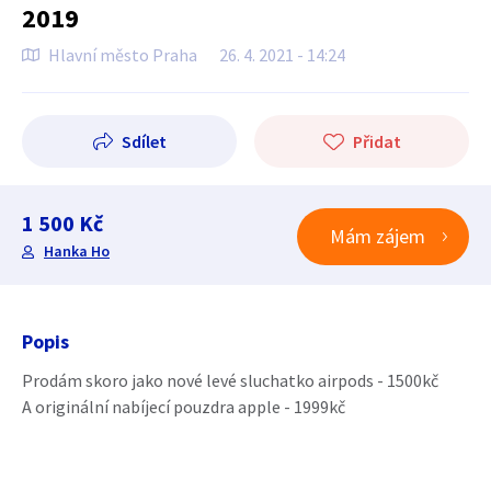
2019
Hlavní město Praha
26. 4. 2021 - 14:24
Sdílet
Přidat
1 500 Kč
Mám zájem
Hanka Ho
Popis
Prodám skoro jako nové levé sluchatko airpods - 1500kč
A originální nabíjecí pouzdra apple - 1999kč